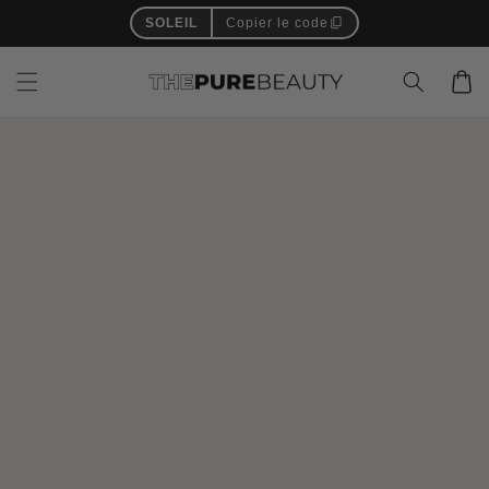
Skip to
Welcome to Our Store
content
…
Cart