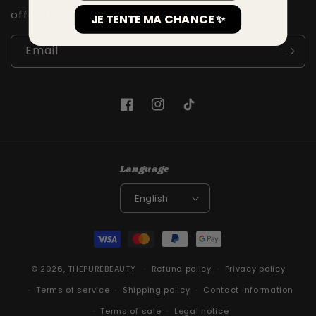
offers!
JE TENTE MA CHANCE ✨
Email
Facebook
Instagram
TikTok
Language
English
Payment
methods
© 2026,
THEPUREBEAUTY
Refund policy
Privacy policy
Terms of service
Shipping policy
Contact information
Terms of sale
Legal notice